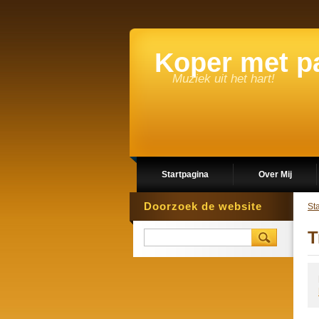
Koper met p
Muziek uit het hart!
Startpagina
Over Mij
Doorzoek de website
St
T