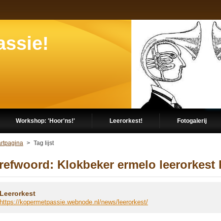
assie!
Workshop: 'Hoor'ns!'
Leerorkest!
Fotogalerij
artpagina
>
Tag lijst
refwoord: Klokbeker ermelo leerorkest
Leerorkest
https://kopermetpassie.webnode.nl/news/leerorkest/