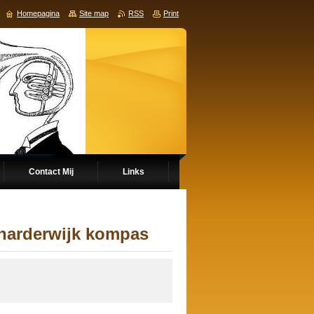
Homepagina
Site map
RSS
Print
Contact Mij
Links
 harderwijk kompas