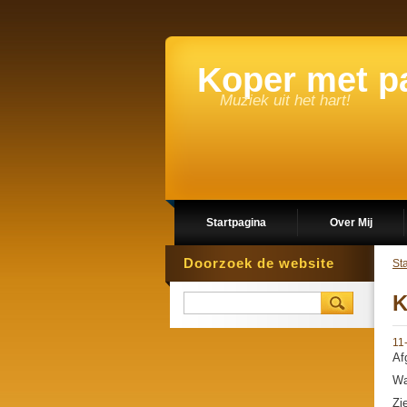
Koper met p
Muziek uit het hart!
Startpagina
Over Mij
Doorzoek de website
St
K
11
Af
Wa
Zi