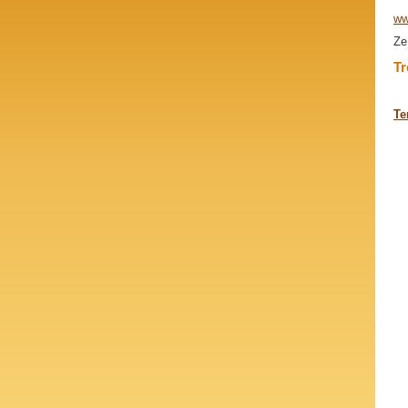
ww
Ze
T
Te