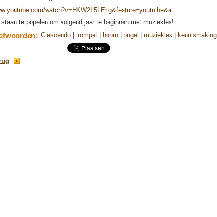
w.youtube.com/watch?v=HKW2Ir5LEhg&feature=youtu.be&a
 staan te popelen om volgend jaar te beginnen met muziekles!
refwoorden
:
Crescendo
|
trompet
|
hoorn
|
bugel
|
muziekles
|
kennismaking
rug