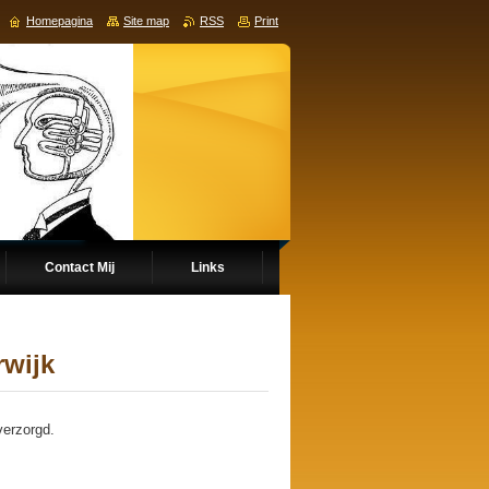
Homepagina
Site map
RSS
Print
Contact Mij
Links
wijk
verzorgd.