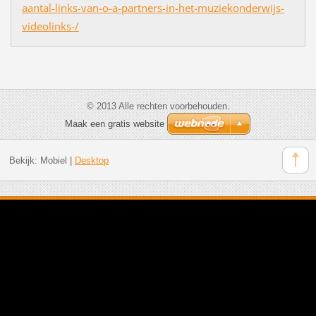
aantal-links-van-o-a-partners-in-het-muziekonderwijs-
videolinks-/
© 2013 Alle rechten voorbehouden.
Maak een gratis website
Bekijk:
Mobiel
|
Desktop